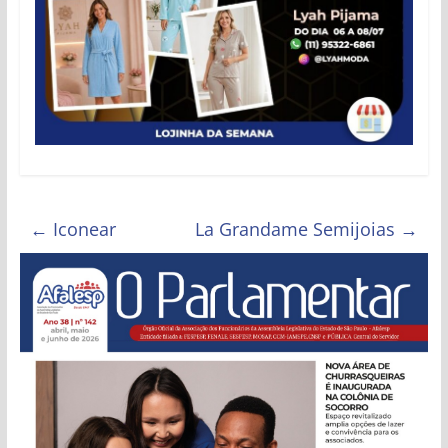
Estado
de
São
Paulo
←
Iconear
La Grandame Semijoias
→