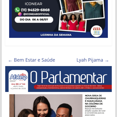
Estado
de
São
Paulo
←
Bem Estar e Saúde
Lyah Pijama
→