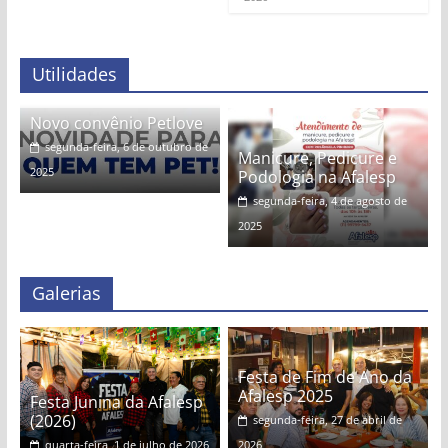
Utilidades
Novo convênio Petlove
segunda-feira, 6 de outubro de
Manicure, Pedicure e
2025
Podologia na Afalesp
segunda-feira, 4 de agosto de
2025
Galerias
Festa de Fim de Ano da
Afalesp 2025
Festa Junina da Afalesp
(2026)
segunda-feira, 27 de abril de
quarta-feira, 1 de julho de 2026
2026