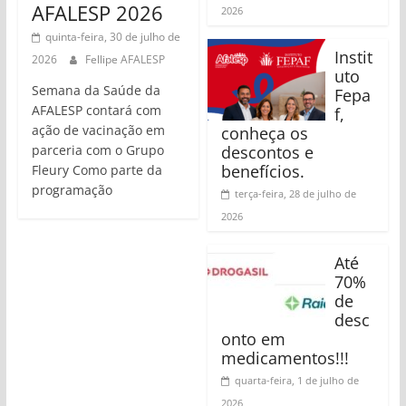
AFALESP 2026
2026
quinta-feira, 30 de julho de
Instit
2026
Fellipe AFALESP
uto
Semana da Saúde da
Fepa
AFALESP contará com
f,
ação de vacinação em
conheça os
parceria com o Grupo
descontos e
benefícios.
Fleury Como parte da
programação
terça-feira, 28 de julho de
2026
Até
70%
de
desc
onto em
medicamentos!!!
quarta-feira, 1 de julho de
2026