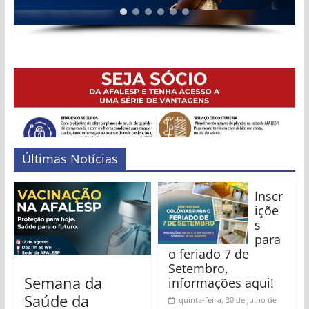
Estado
de
São
Paulo
Últimas Notícias
Inscr
içõe
s
para
o feriado 7 de
Setembro,
Semana da
informações aqui!
Saúde da
quinta-feira, 30 de julho de