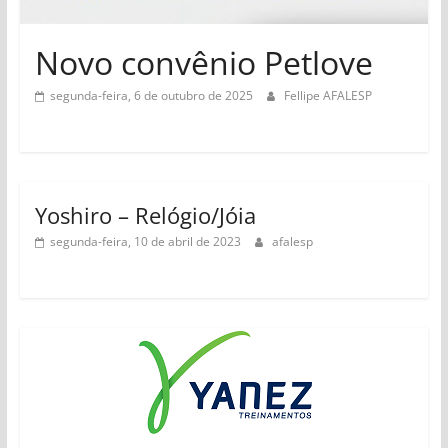
Estado
de
Novo convênio Petlove
São
Paulo
segunda-feira, 6 de outubro de 2025
Fellipe AFALESP
Yoshiro – Relógio/Jóia
segunda-feira, 10 de abril de 2023
afalesp