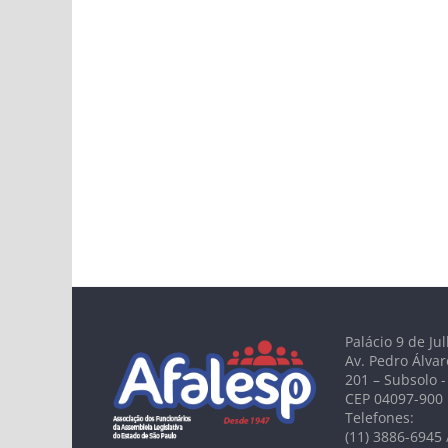
Palácio 9 de Ju
Av. Pedro Álvar
201 – Subsolo -
CEP 04097-900
Telefones:
(11) 3886-6945