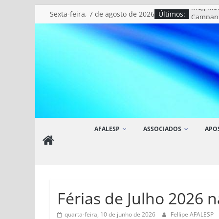
Pular
sexta-feira, 7 de agosto de 2026
Últimos:
Meg Ma
para
Campanh
ALESP.
o
Pipoca 
conteúdo
Lilian R
Relicári
AFALESP
AFALESP
ASSOCIADOS
APO
Site
da
Associação
dos
Funcionários
Férias de Julho 2026 n
da
Assembleia
quarta-feira, 10 de junho de 2026
Fellipe AFALESP