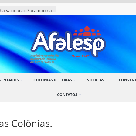
lhas
a vacinação Sarampo na
Gourmet Cris Caramelo
amelk Cosméticos
o Art Aroma
SENTADOS
COLÔNIAS DE FÉRIAS
NOTÍCIAS
CONVÊNI
CONTATOS
as Colônias.