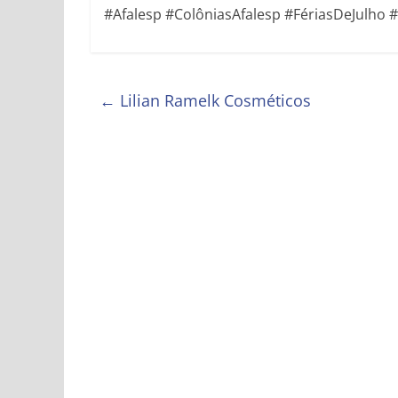
#Afalesp #ColôniasAfalesp #FériasDeJulho
←
Lilian Ramelk Cosméticos