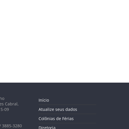
lho
Início
es Cabral,
 S-09
Atualize seus dados
Colônias de Férias
 / 3885-3280
Diretoria