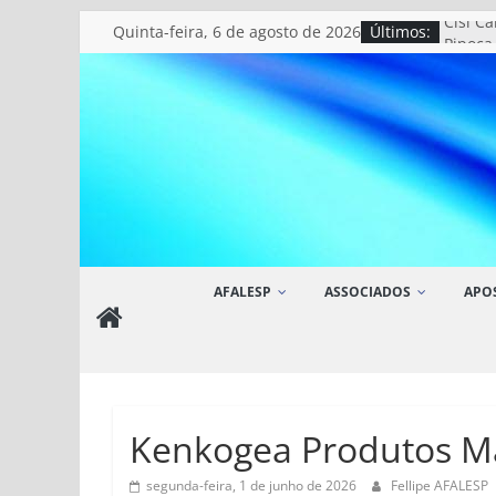
Pular
quinta-feira, 6 de agosto de 2026
Últimos:
Cisi C
para
Pipoca
Lilian
o
Relicá
conteúdo
Meg M
AFALESP
AFALESP
ASSOCIADOS
APO
Site
da
Associação
dos
Funcionários
Kenkogea Produtos M
da
Assembleia
segunda-feira, 1 de junho de 2026
Fellipe AFALESP