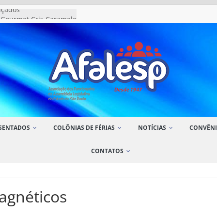
alçados
 Gourmet Cris Caramelo
 Ramelk Cosméticos
rio Art Aroma
alhas
SENTADOS
COLÔNIAS DE FÉRIAS
NOTÍCIAS
CONVÊNI
CONTATOS
agnéticos