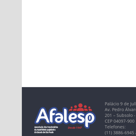
Palácio 9 de Ju
Av. Pedro Álvar
201 – Subsolo -
CEP 04097-900
Telefones:
(11) 3886-6945