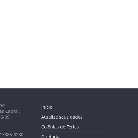
lho
Início
es Cabral,
 S-09
Atualize seus dados
Colônias de Férias
 / 3885-3280
Diretoria