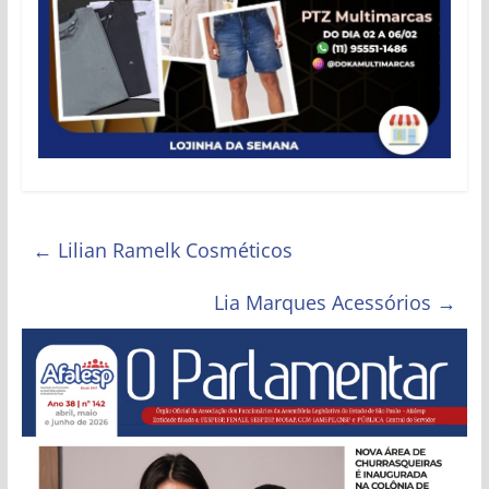
Estado
de
São
Paulo
←
Lilian Ramelk Cosméticos
Lia Marques Acessórios
→